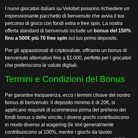
I nuovi giocatori italiani su Velobet possono richiedere un
impressionante pacchetto di benvenuto che avvia il tuo
percorso di gioco con fondi extra e free spin. La nostra
offerta standard di benvenuto include un
bonus del 150%
fino a 500€ più 70 free spin
sul tuo primo deposito.
Per gli appassionati di criptovalute, offriamo un bonus di
benvenuto alternativo fino a $1.000, perfetto per i giocatori
che preferiscono le valute digitali.
Termini e Condizioni del Bonus
Per garantire trasparenza, ecco i termini chiave del nostro
bonus di benvenuto: il deposito minimo è di 20€, si
applicano requisiti di scommessa prima del prelievo dei
fondi bonus o delle vincite, i diversi giochi contribuiscono
in modo diverso al wagering (le slot generalmente
contribuiscono al 100%, mentre i giochi da tavolo