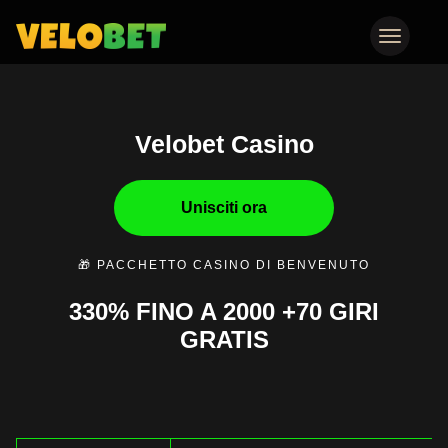
Velobet Casino
Unisciti ora
🎁 PACCHETTO CASINO DI BENVENUTO
330% FINO A 2000 +70 GIRI
GRATIS