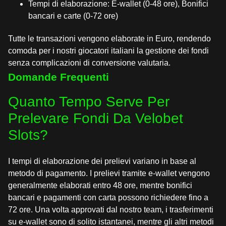
Tempi di elaborazione: E-wallet (0-48 ore), Bonifici
bancari e carte (0-72 ore)
Tutte le transazioni vengono elaborate in Euro, rendendo
comoda per i nostri giocatori italiani la gestione dei fondi
senza complicazioni di conversione valutaria.
Domande Frequenti
Quanto Tempo Serve Per
Prelevare Fondi Da Velobet
Slots?
I tempi di elaborazione dei prelievi variano in base al
metodo di pagamento. I prelievi tramite e-wallet vengono
generalmente elaborati entro 48 ore, mentre bonifici
bancari e pagamenti con carta possono richiedere fino a
72 ore. Una volta approvati dal nostro team, i trasferimenti
su e-wallet sono di solito istantanei, mentre gli altri metodi