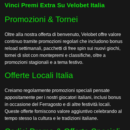
Vinci Premi Extra Su Velobet Italia
Promozioni & Tornei
Oltre alla nostra offerta di benvenuto, Velobet offre valore
continuo tramite promozioni regolari che includono bonus
reload settimanali, pacchetti di free spin sui nuovi giochi,
tornei di slot con montepremi e classifiche, oltre a
promozioni stagionali e a tema festivo.
Offerte Locali Italia
Creiamo regolarmente promozioni speciali pensate
appositamente per i nostri giocatori italiani, inclusi bonus
in occasione del Ferragosto e di altre festività locali.
Queste offerte forniscono valore aggiuntivo celebrando al
tempo stesso la cultura e le tradizioni italiane.