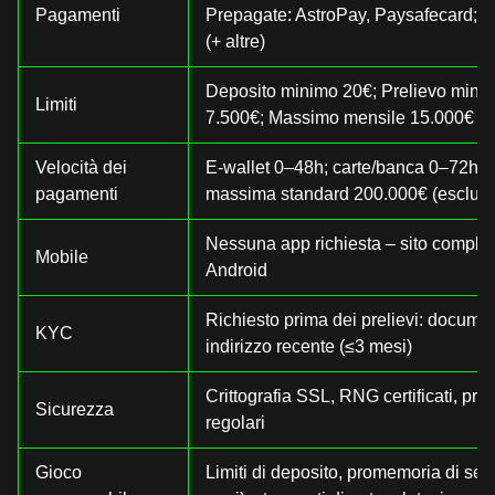
Pagamenti
Prepagate: AstroPay, Paysafecard;
(+ altre)
Deposito minimo 20€; Prelievo mini
Limiti
7.500€; Massimo mensile 15.000€
Velocità dei
E-wallet 0–48h; carte/banca 0–72h (di
pagamenti
massima standard 200.000€ (esclusi i
Nessuna app richiesta – sito comple
Mobile
Android
Richiesto prima dei prelievi: document
KYC
indirizzo recente (≤3 mesi)
Crittografia SSL, RNG certificati, proc
Sicurezza
regolari
Gioco
Limiti di deposito, promemoria di se