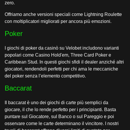
zero.
Offriamo anche versioni speciali come Lightning Roulette
con moltiplicatori migliorati per ancora più emozioni.
Poker
I giochi di poker da casinò su Velobet includono varianti
popolari come Casino Hold'em, Three Card Poker e
Caribbean Stud. In questi giochi sfidi il dealer anziché altri
giocatori, rendendoli perfetti per chi ama le meccaniche
del poker senza l’elemento competitivo.
Baccarat
Il baccarat è uno dei giochi di carte più semplici da
giocare, il che lo rende perfetto per i principianti. Basta
puntare sul Giocatore, sul Banco o sul Pareggio e poi
osservare come le carte determinano il vincitore. I nostri