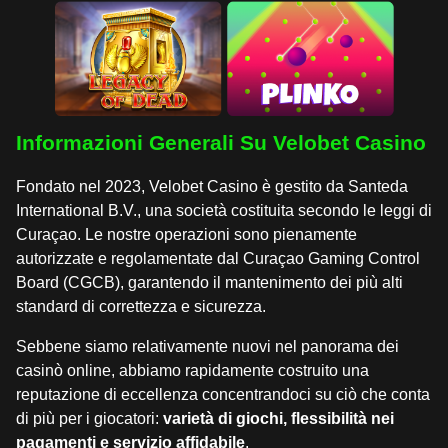
Informazioni Generali Su Velobet Casino
Fondato nel 2023, Velobet Casino è gestito da Santeda
International B.V., una società costituita secondo le leggi di
Curaçao. Le nostre operazioni sono pienamente
autorizzate e regolamentate dal Curaçao Gaming Control
Board (CGCB), garantendo il mantenimento dei più alti
standard di correttezza e sicurezza.
Sebbene siamo relativamente nuovi nel panorama dei
casinò online, abbiamo rapidamente costruito una
reputazione di eccellenza concentrandoci su ciò che conta
di più per i giocatori:
varietà di giochi, flessibilità nei
pagamenti e servizio affidabile
.