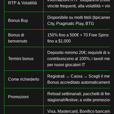
RTP & Volatilità
vincite frequenti, alta volatilità = vin
Disponibile su molti titoli (tipicamen
Bonus Buy
City, Pragmatic Play, BTG
Bonus di
150% fino a 500€ + 70 Free Spins (pr
benvenuto
fino a $1.000
Deposito minimo 20€; requisiti di scom
Termini bonus
contribuiscono al 100%; i tavoli meno)
per nuovi giocatori IT
Registrati → Cassa → Scegli il me
Come richiederlo
Bonus accreditato automaticamente
Reload settimanali, pacchetti di free sp
Promozioni
stagionali/festive; a volte promozioni s
Visa, Mastercard, Bonifico bancario; E