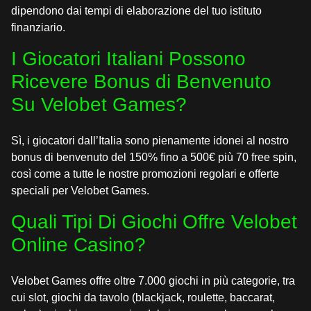
dipendono dai tempi di elaborazione del tuo istituto
finanziario.
I Giocatori Italiani Possono
Ricevere Bonus di Benvenuto
Su Velobet Games?
Sì, i giocatori dall’Italia sono pienamente idonei al nostro
bonus di benvenuto del 150% fino a 500€ più 70 free spin,
così come a tutte le nostre promozioni regolari e offerte
speciali per Velobet Games.
Quali Tipi Di Giochi Offre Velobet
Online Casino?
Velobet Games offre oltre 7.000 giochi in più categorie, tra
cui slot, giochi da tavolo (blackjack, roulette, baccarat,