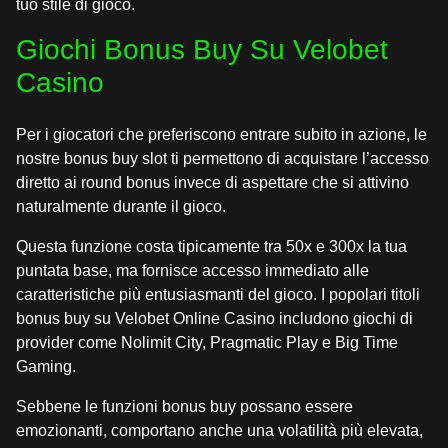
tuo stile di gioco.
Giochi Bonus Buy Su Velobet
Casino
Per i giocatori che preferiscono entrare subito in azione, le
nostre bonus buy slot ti permettono di acquistare l’accesso
diretto ai round bonus invece di aspettare che si attivino
naturalmente durante il gioco.
Questa funzione costa tipicamente tra 50x e 300x la tua
puntata base, ma fornisce accesso immediato alle
caratteristiche più entusiasmanti del gioco. I popolari titoli
bonus buy su Velobet Online Casino includono giochi di
provider come Nolimit City, Pragmatic Play e Big Time
Gaming.
Sebbene le funzioni bonus buy possano essere
emozionanti, comportano anche una volatilità più elevata,