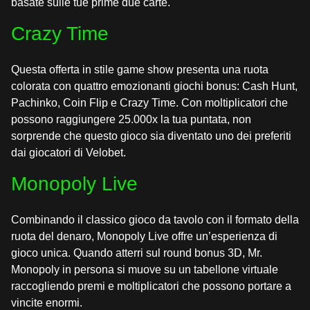
basate sulle tue prime due carte.
Crazy Time
Questa offerta in stile game show presenta una ruota
colorata con quattro emozionanti giochi bonus: Cash Hunt,
Pachinko, Coin Flip e Crazy Time. Con moltiplicatori che
possono raggiungere 25.000x la tua puntata, non
sorprende che questo gioco sia diventato uno dei preferiti
dai giocatori di Velobet.
Monopoly Live
Combinando il classico gioco da tavolo con il formato della
ruota del denaro, Monopoly Live offre un’esperienza di
gioco unica. Quando atterri sul round bonus 3D, Mr.
Monopoly in persona si muove su un tabellone virtuale
raccogliendo premi e moltiplicatori che possono portare a
vincite enormi.