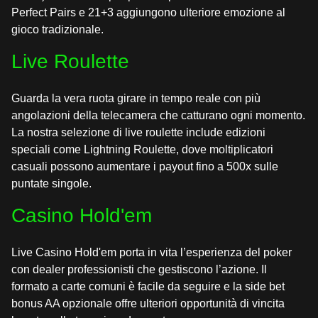
Perfect Pairs e 21+3 aggiungono ulteriore emozione al
gioco tradizionale.
Live Roulette
Guarda la vera ruota girare in tempo reale con più
angolazioni della telecamera che catturano ogni momento.
La nostra selezione di live roulette include edizioni
speciali come Lightning Roulette, dove moltiplicatori
casuali possono aumentare i payout fino a 500x sulle
puntate singole.
Casino Hold'em
Live Casino Hold'em porta in vita l’esperienza del poker
con dealer professionisti che gestiscono l’azione. Il
formato a carte comuni è facile da seguire e la side bet
bonus AA opzionale offre ulteriori opportunità di vincita