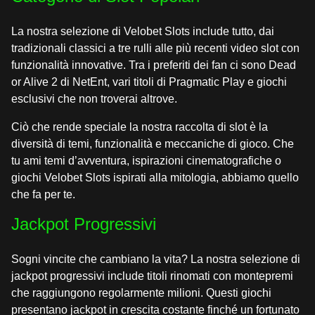
La nostra selezione di Velobet Slots include tutto, dai
tradizionali classici a tre rulli alle più recenti video slot con
funzionalità innovative. Tra i preferiti dei fan ci sono Dead
or Alive 2 di NetEnt, vari titoli di Pragmatic Play e giochi
esclusivi che non troverai altrove.
Ciò che rende speciale la nostra raccolta di slot è la
diversità di temi, funzionalità e meccaniche di gioco. Che
tu ami temi d’avventura, ispirazioni cinematografiche o
giochi Velobet Slots ispirati alla mitologia, abbiamo quello
che fa per te.
Jackpot Progressivi
Sogni vincite che cambiano la vita? La nostra selezione di
jackpot progressivi include titoli rinomati con montepremi
che raggiungono regolarmente milioni. Questi giochi
presentano jackpot in crescita costante finché un fortunato