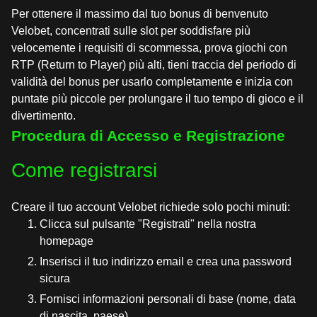
Per ottenere il massimo dal tuo bonus di benvenuto
Velobet, concentrati sulle slot per soddisfare più
velocemente i requisiti di scommessa, prova giochi con
RTP (Return to Player) più alti, tieni traccia del periodo di
validità del bonus per usarlo completamente e inizia con
puntate più piccole per prolungare il tuo tempo di gioco e il
divertimento.
Procedura di Accesso e Registrazione
Come registrarsi
Creare il tuo account Velobet richiede solo pochi minuti:
Clicca sul pulsante "Registrati" nella nostra
homepage
Inserisci il tuo indirizzo email e crea una password
sicura
Fornisci informazioni personali di base (nome, data
di nascita, paese)